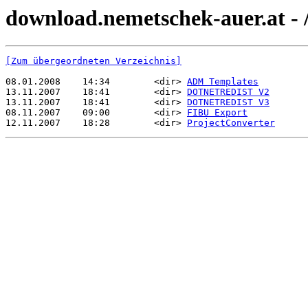
download.nemetschek-auer.at - 
[Zum übergeordneten Verzeichnis]
08.01.2008    14:34        <dir> 
ADM Templates
13.11.2007    18:41        <dir> 
DOTNETREDIST V2
13.11.2007    18:41        <dir> 
DOTNETREDIST V3
08.11.2007    09:00        <dir> 
FIBU Export
12.11.2007    18:28        <dir> 
ProjectConverter