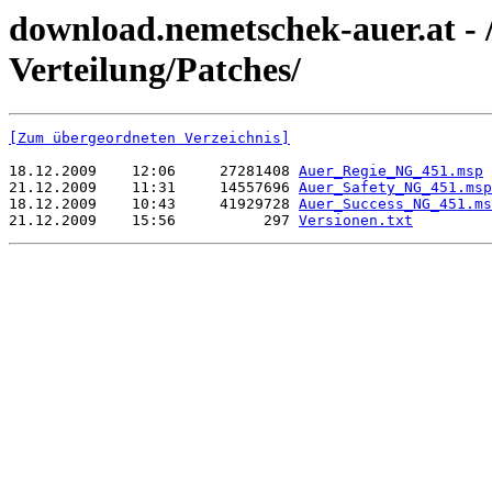
download.nemetschek-auer.at - 
Verteilung/Patches/
[Zum übergeordneten Verzeichnis]
18.12.2009    12:06     27281408 
Auer_Regie_NG_451.msp
21.12.2009    11:31     14557696 
Auer_Safety_NG_451.msp
18.12.2009    10:43     41929728 
Auer_Success_NG_451.ms
21.12.2009    15:56          297 
Versionen.txt