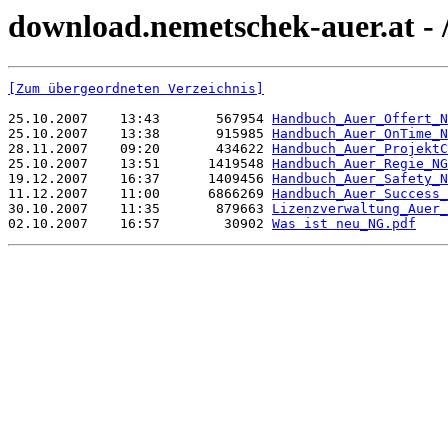
download.nemetschek-auer.at -
[Zum übergeordneten Verzeichnis]
25.10.2007    13:43       567954 
Handbuch_Auer_Offert_N
25.10.2007    13:38       915985 
Handbuch_Auer_OnTime_N
28.11.2007    09:20       434622 
Handbuch_Auer_ProjektC
25.10.2007    13:51      1419548 
Handbuch_Auer_Regie_NG
19.12.2007    16:37      1409456 
Handbuch_Auer_Safety_N
11.12.2007    11:00      6866269 
Handbuch_Auer_Success_
30.10.2007    11:35       879663 
Lizenzverwaltung_Auer_
02.10.2007    16:57        30902 
Was ist neu_NG.pdf