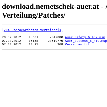
download.nemetschek-auer.at - /
Verteilung/Patches/
[Zum übergeordneten Verzeichnis]
20.02.2012    15:01      7342080 
Auer_Safety_6_407.msp
07.03.2012    16:58     28619776 
Auer_Success_6_410.msp
07.03.2012    18:25          268 
Versionen.txt