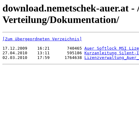
download.nemetschek-auer.at - /
Verteilung/Dokumentation/
[Zum übergeordneten Verzeichnis]
17.12.2009    16:21       740465 
Auer Softlock MSI Lize
27.04.2010    13:11       595186 
Kurzanleitung Silent-I
02.03.2010    17:59      1764638 
Lizenzverwaltung_Auer_