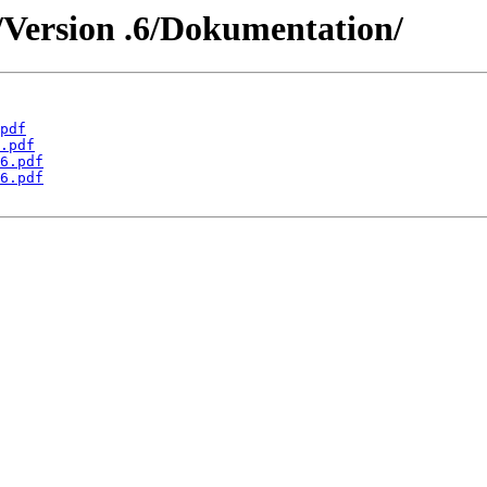
/Version .6/Dokumentation/
pdf
.pdf
6.pdf
6.pdf