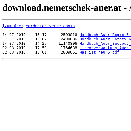
download.nemetschek-auer.at - 
[Zum übergeordneten Verzeichnis]
14.07.2010    15:17      2503816 
Handbuch_Auer_Regie_6.
07.07.2010    10:02      2490086 
Handbuch_Auer_Safety_6
14.07.2010    14:27     11140806 
Handbuch_Auer_Success_
02.03.2010    17:59      1764638 
Lizenzverwaltung_Auer_
02.03.2010    18:01      2809051 
Was ist neu_6.pdf