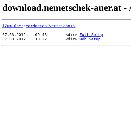
download.nemetschek-auer.at - /
[Zum übergeordneten Verzeichnis]
07.03.2012    09:48        <dir> 
Full_Setup
07.03.2012    18:22        <dir> 
Web_Setup