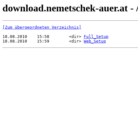
download.nemetschek-auer.at - /
[Zum übergeordneten Verzeichnis]
18.08.2010    15:58        <dir> 
Full_Setup
18.08.2010    15:59        <dir> 
Web_Setup