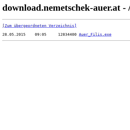
download.nemetschek-auer.at - /
[Zum übergeordneten Verzeichnis]
28.05.2015    09:05     12834400 
Auer_Filis.exe